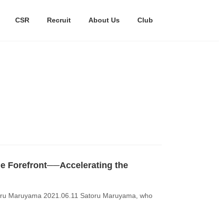
CSR
Recruit
About Us
Club
he Forefront──Accelerating the
oru Maruyama 2021.06.11 Satoru Maruyama, who