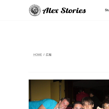
コ
ナ
ン
ビ
St
テ
ゲ
ン
ー
ツ
シ
へ
ョ
ス
ン
キ
に
ッ
移
プ
動
HOME
広報