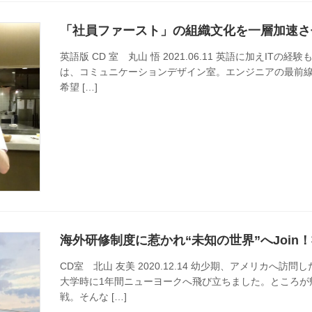
「社員ファースト」の組織文化を一層加速さ
英語版 CD 室 丸山 悟 2021.06.11 英語に加えI
は、コミュニケーションデザイン室。エンジニアの最前
希望 […]
海外研修制度に惹かれ“未知の世界”へJoi
CD室 北山 友美 2020.12.14 幼少期、アメリカへ
大学時に1年間ニューヨークへ飛び立ちました。ところが
戦。そんな […]