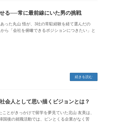
せる──常に最前線にいた男の挑戦
Tの経験もあった丸山 悟が、3社の常駐経験を経て選んだの
線から「会社を俯瞰できるポジションにつきたい」と
続きを読む
n！社会人として思い描くビジョンとは？
訪問したことがきっかけで留学を夢見ていた北山 友美は、
帰国後の就職活動では、ピンとくる企業がなく苦