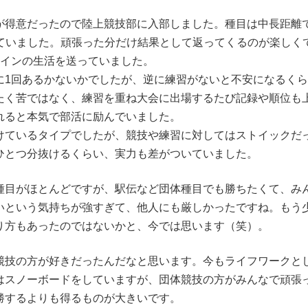
が得意だったので陸上競技部に入部しました。種目は中長距離で
やっていました。頑張った分だけ結果として返ってくるのが楽しく
メインの生活を送っていました。
に1回あるかないかでしたが、逆に練習がないと不安になるく
たく苦ではなく、練習を重ね大会に出場するたび記録や順位も
れると本気で部活に励んでいました。
けているタイプでしたが、競技や練習に対してはストイックだ
ひとつ分抜けるくらい、実力も差がついていました。
種目がほとんどですが、駅伝など団体種目でも勝ちたくて、み
いという気持ちが強すぎて、他人にも厳しかったですね。もう
り方もあったのではないかと、今では思います（笑）。
競技の方が好きだったんだなと思います。今もライフワークと
はスノーボードをしていますが、団体競技の方がみんなで頑張
勝するよりも得るものが大きいです。