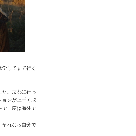
休学してまで行く
した。京都に行っ
ションが上手く取
生で一度は海外で
、それなら自分で