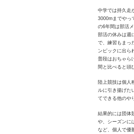
中学では持久走
3000mまで
の6年間は部活
部活の休みは週
で、練習もまっ
ンピックに出ら
普段はおちゃら
間と比べると頭
陸上競技は個人
ルに引き揚げた
てできる他のや
結果的には団体
や、シーズンに
など、個人で優