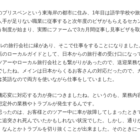
のブリスベンという東海岸の都市に住み、1年目は語学学校や
人手が足りない職業に従事すると次年度のビザがもらえるセカ
う制度が始まり、実際にファームで3カ月間従事し見事ビザを
ーカルの旅行会社に縁があり、そこで仕事をすることになりました
店のローカルガイドとして、日本からの旅行者の受け口になっ
ツアーやローカル旅行会社とも繋がりがあったので、送迎業務
でしたね。メインは日本からくるお客さんの対応だったので、
は英語なので両方を使いながら仕事をしていました。
機応変に対応する力が身につきましたね。というのも、業務内
想定外の業務やトラブルが発生するんです。
思ったのは、お客様とのツアー中に車が故障してしまったときで
に追突され死んでいたかもしれない状況でした。しかし、通り
、なんとかトラブルを切り抜くことが出来ました。そのときに