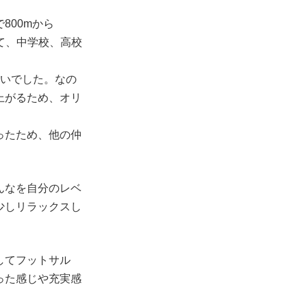
800mから
て、中学校、高校
らいでした。なの
上がるため、オリ
ったため、他の仲
んなを自分のレベ
少しリラックスし
してフットサル
った感じや充実感