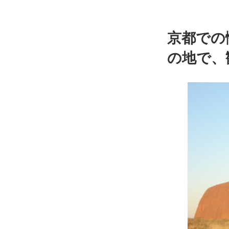
京都での
の地で、