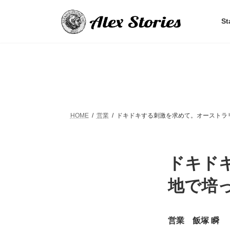
コ
ナ
ン
ビ
St
テ
ゲ
ン
ー
ツ
シ
へ
ョ
ス
ン
キ
に
ッ
移
プ
動
HOME
営業
ドキドキする刺激を求めて。オーストラ
ドキド
地で培
営業 飯塚 瞬