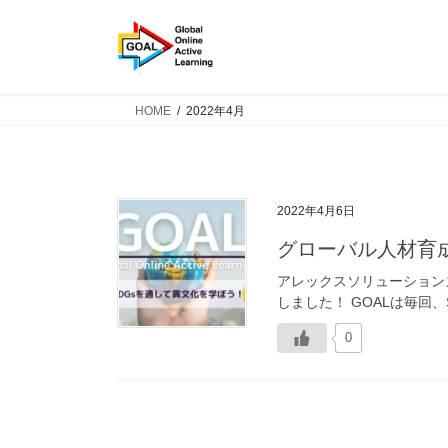
コ
ナ
ン
ビ
テ
ゲ
ン
ー
ツ
シ
HOME
2022年4月
へ
ョ
ス
ン
キ
に
ッ
移
2022年4月6日
プ
動
グローバル人材育
アレックスソリューションズが主
しました！ GOALは毎回、S
0