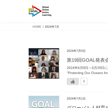
コ
ナ
ン
ビ
テ
ゲ
ン
ー
ツ
シ
HOME
2024年7月
へ
ョ
ス
ン
キ
に
ッ
移
2024年7月5日
プ
動
第19回GOAL発表
2024年6月8日～6月2
“Protecting Our Oceans f
0
2024年7月1日
グローバル人材育成